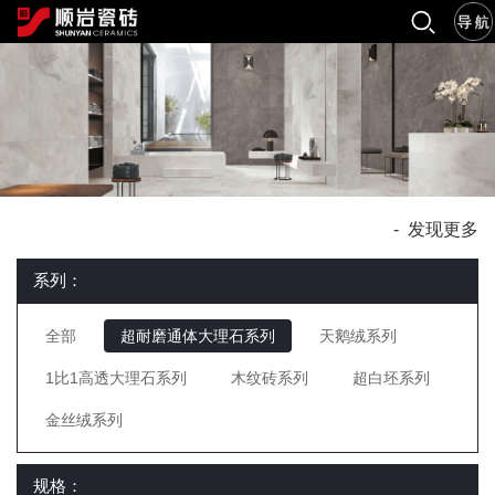
-
发现更多
系列：
全部
超耐磨通体大理石系列
天鹅绒系列
1比1高透大理石系列
木纹砖系列
超白坯系列
金丝绒系列
规格：