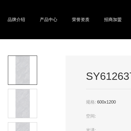
品牌介绍
产品中心
荣誉资质
招商加盟
SY61263
规格:
600x1200
空间:
光泽: