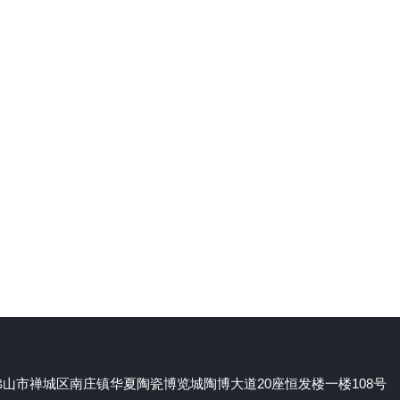
山市禅城区南庄镇华夏陶瓷博览城陶博大道20座恒发楼一楼108号