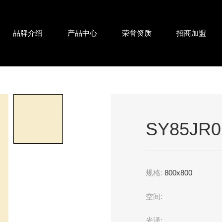
品牌介绍
产品中心
荣誉资质
招商加盟
SY85JR0
规格:
800x800
空间:
光泽: